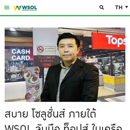
Skip
TH
to
content
สบาย โซลูชั่นส์ ภายใต้
WSOL จับมือ ท็อปส์ ในเครือ