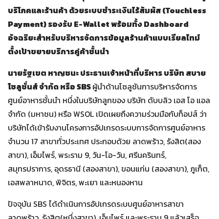
บริ
โภคและร้านค้า ด้วยระบบชำระเงินไร้สัมผัส (Touchless
Payment) รองรับ E-Wallet พร้อมทั้ง Dashboard
อัจฉริยะสำหรับบริหารจัดการข้
อมูลร้านค้าแบบเรียลไทม์
ตั้งเป้าขยายบริการคู่ค้าชั้นนำ
นายรัฐเขต หาญชนะ ประธานเจ้าหน้าที่บริหาร บริษัท สบาย
โซลูชั่นส์ จำกัด หรือ SBS
ผู้นำด้านโซลูชันการบริหารจัดการ
ศูนย์อาหารชั้นนำ หนึ่งในบริษัทลูกของ บริษัท ดับบลิว เอส โอ แอล
จำกัด (มหาชน) หรือ WSOL เปิดเผยถึงความร่วมมือกับท็อปส์ ว่า
บริษัทได้เข้ารับงานโครงการอัปเกรดระบบการจัดการศูนย์อาหาร
จำนวน 17 สาขาทั่วประเทศ ประกอบด้วย ลาดพร้าว, รังสิต(สอง
สาขา), เอ็มไพร์, พระราม 9, วัน-โอ-วัน, ศรีนครินทร์,
สมุทรปราการ, อุดรธานี (สองสาขา), ขอนแก่น (สองสาขา), ภูเก็ต,
เอสพลาหนาด, พิจิตร, พะเยา และหนองหาน
ปัจจุบัน SBS ได้ดำเนินการอัปเกรดระบบศูนย์อาหารสาขา
ลาดพร้าว, รังสิต(หนึ่งสาขา), เอ็มไพร์ และพระราม 9 แล้วเสร็จ