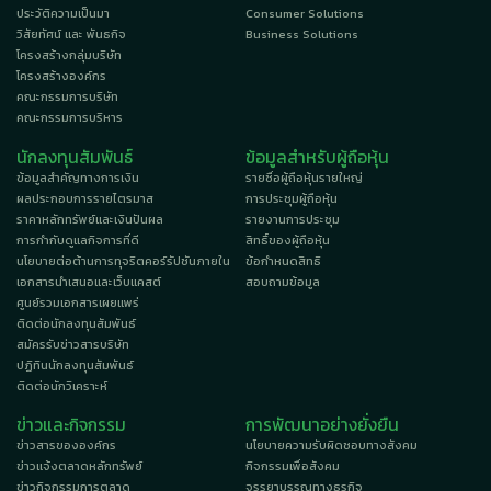
ประวัติความเป็นมา
Consumer Solutions
วิสัยทัศน์ และ พันธกิจ
Business Solutions
โครงสร้างกลุ่มบริษัท
โครงสร้างองค์กร
คณะกรรมการบริษัท
คณะกรรมการบริหาร
นักลงทุนสัมพันธ์
ข้อมูลสำหรับผู้ถือหุ้น
ข้อมูลสำคัญทางการเงิน
รายชื่อผู้ถือหุ้นรายใหญ่
ผลประกอบการรายไตรมาส
การประชุมผู้ถือหุ้น
ราคาหลักทรัพย์และเงินปันผล
รายงานการประชุม
การกำกับดูแลกิจการที่ดี
สิทธิ์ของผู้ถือหุ้น
นโยบายต่อต้านการทุจริตคอร์รัปชันภายใน
ข้อกำหนดสิทธิ
เอกสารนำเสนอและเว็บแคสต์
สอบถามข้อมูล
ศูนย์รวมเอกสารเผยแพร่
ติดต่อนักลงทุนสัมพันธ์
สมัครรับข่าวสารบริษัท
ปฏิทินนักลงทุนสัมพันธ์
ติดต่อนักวิเคราะห์
ข่าวและกิจกรรม
การพัฒนาอย่างยั่งยืน
ข่าวสารขององค์กร
นโยบายความรับผิดชอบทางสังคม
ข่าวแจ้งตลาดหลักทรัพย์
กิจกรรมเพื่อสังคม
ข่าวกิจกรรมการตลาด
จรรยาบรรณทางธุรกิจ