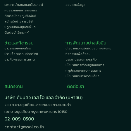
เอกสารนำเสนอและเว็บแคสต์
สอบถามข้อมูล
ศูนย์รวมเอกสารเผยแพร่
ติดต่อนักลงทุนสัมพันธ์
สมัครรับข่าวสารบริษัท
ปฏิทินนักลงทุนสัมพันธ์
ติดต่อนักวิเคราะห์
ข่าวและกิจกรรม
การพัฒนาอย่างยั่งยืน
ข่าวสารขององค์กร
นโยบายความรับผิดชอบทางสังคม
ข่าวแจ้งตลาดหลักทรัพย์
กิจกรรมเพื่อสังคม
ข่าวกิจกรรมการตลาด
จรรยาบรรณทางธุรกิจ
นโยบายการกำกับดูแลกิจการ
กฎบัตรของคณะกรรมการ
นโยบายบริหารความเสี่ยง
สมัครงาน
ติดต่อเรา
บริษัท ดับบลิว เอส โอ แอล จำกัด (มหาชน)
238 ถ.บางขุนเทียน-ชายทะเล แขวงแสมดำ
เขตบางขุนเทียน กรุงเทพมหานคร 10150
02-009-0500
contact@wsol.co.th