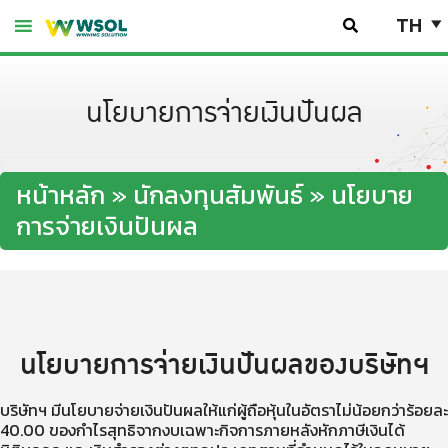
Skip
TH
to
content
นโยบายการจ่ายเงินปันผล
หน้าหลัก
»
นักลงทุนสัมพันธ์
»
นโยบาย
การจ่ายเงินปันผล
นโยบายการจ่ายเงินปันผลของบริษัทฯ
บริษัทฯ มีนโยบายจ่ายเงินปันผลให้แก่ผู้ถือหุ้นในอัตราไม่น้อยกว่าร้อยละ
40.00 ของกำไรสุทธิจากงบเฉพาะกิจการภายหลังหักภาษีเงินได้