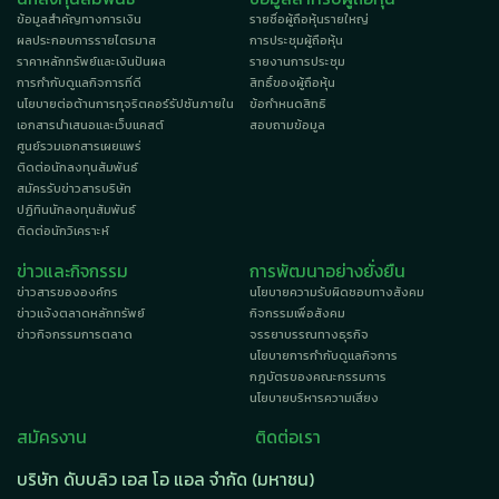
ข้อมูลสำคัญทางการเงิน
รายชื่อผู้ถือหุ้นรายใหญ่
ผลประกอบการรายไตรมาส
การประชุมผู้ถือหุ้น
ราคาหลักทรัพย์และเงินปันผล
รายงานการประชุม
การกำกับดูแลกิจการที่ดี
สิทธิ์ของผู้ถือหุ้น
นโยบายต่อต้านการทุจริตคอร์รัปชันภายใน
ข้อกำหนดสิทธิ
เอกสารนำเสนอและเว็บแคสต์
สอบถามข้อมูล
ศูนย์รวมเอกสารเผยแพร่
ติดต่อนักลงทุนสัมพันธ์
สมัครรับข่าวสารบริษัท
ปฏิทินนักลงทุนสัมพันธ์
ติดต่อนักวิเคราะห์
ข่าวและกิจกรรม
การพัฒนาอย่างยั่งยืน
ข่าวสารขององค์กร
นโยบายความรับผิดชอบทางสังคม
ข่าวแจ้งตลาดหลักทรัพย์
กิจกรรมเพื่อสังคม
ข่าวกิจกรรมการตลาด
จรรยาบรรณทางธุรกิจ
นโยบายการกำกับดูแลกิจการ
กฎบัตรของคณะกรรมการ
นโยบายบริหารความเสี่ยง
สมัครงาน
ติดต่อเรา
บริษัท ดับบลิว เอส โอ แอล จำกัด (มหาชน)