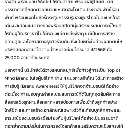
รางวัล พร้อมมอบ Wallet ให้กับสาขาแฟรนไชส์ผู้โชคดี โดย
บรรยากาศคึกคักด้วยขบวนแห่เชิดสิงโตเดินประชาสัมพันธ์รอบ
พื้นที่ พร้อมแจกโบชัวร์กระตุ้นการรับรู้ของผู้บริโภคในละแวกใกล้
เคียง สะท้อนแนวทางของพร้อมสปีดที่มุ่งสร้างประสบการณ์ใหม่ๆ
ให้กับผู้ใช้บริการ ที่ไม่ใช่เพียงแค่การส่งพัสดุ แต่เป็นการสร้าง
ความสุขและโอกาสทางธุรกิจร่วมกัน ซึ่งเป็นหนึ่งในส่วนผลักดันให้
บริษัทมียอดสาขาโตตามเป้าหมายก่อนไตรมาส 4/2568 คือ
25,000 สาขาทั่วประเทศ
นอกจากนี้ บริษัทยังได้วางแผนกลยุทธ์เพื่อก้าวสู่การเป็น Top of
Mind Brand ในใจผู้บริโภค ผ่าน 4 แนวทางสำคัญ ได้แก่ การสร้าง
การรับรู้ (Brand Awareness) ให้ผู้บริโภคจดจำแบรนด์ได้อย่าง
ต่อเนื่อง การมอบคุณค่าและประสบการณ์ที่ดีในทุกจุดสัมผัส การ
สื่อสารเชิงรุกผ่านสื่อหลากหลายช่องทางเพื่อเข้าถึงลูกค้าอย่าง
ใกล้ชิด และการสร้างเอกลักษณ์เฉพาะตัวที่สะท้อนบุคลิกภาพและ
อารมณ์ของแบรนด์ เชื่อมโยงกับผู้บริโภคได้อย่างเป็นธรรมชาติ
ตอกย้ำความมุ่งมั่นในการครองใจลูกค้าและเสริมความแข็งแกร่งให้