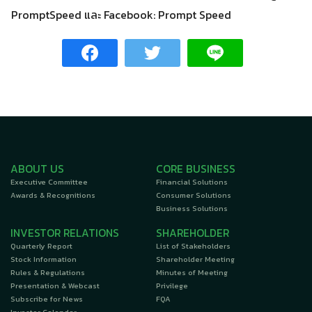
PromptSpeed และ Facebook: Prompt Speed
ABOUT US
CORE BUSINESS
Executive Committee
Financial Solutions
Awards & Recognitions
Consumer Solutions
Business Solutions
INVESTOR RELATIONS
SHAREHOLDER
Quarterly Report
List of Stakeholders
Stock Information
Shareholder Meeting
Rules & Regulations
Minutes of Meeting
Presentation & Webcast
Privilege
Subscribe for News
FQA