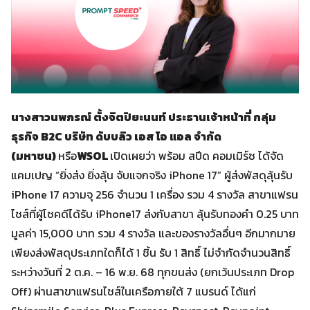
นางสาวนพภรณ์ ตั้งจิตปิยะนนท์ ประธานเจ้าหน้าที่ กลุ่ม
ธุรกิจ B2C บริษัท ดับบลิว เอส โอ แอล จำกัด
(มหาชน)
หรือ
WSOL
เปิดเผยว่า พร้อม สปีด คอมเมิร์ซ ได้จัด
แคมเปญ “ยิ่งส่ง ยิ่งลุ้น จับแจกจริง iPhone 17” ผู้ส่งพัสดุลุ้นรับ
iPhone 17 ความจุ 256 จำนวน 1 เครื่อง รวม 4 รางวัล สาขาแฟรน
ไชส์ที่ผู้โชคดีได้รับ iPhone17 ส่งกับสาขา ลุ้นรับทองคำ 0.25 บาท
มูลค่า 15,000 บาท รวม 4 รางวัล และของรางวัลอื่นๆ อีกมากมาย
เพียงส่งพัสดุประเภทใดก็ได้ 1 ชิ้น รับ 1 สิทธิ์ ไม่จำกัดจำนวนสิทธิ์
ระหว่างวันที่ 2 ต.ค. – 16 พ.ย. 68 ทุกขนส่ง (ยกเว้นประเภท Drop
Off) ผ่านสาขาแฟรนไชส์ในเครือภายใต้ 7 แบรนด์ ได้แก่