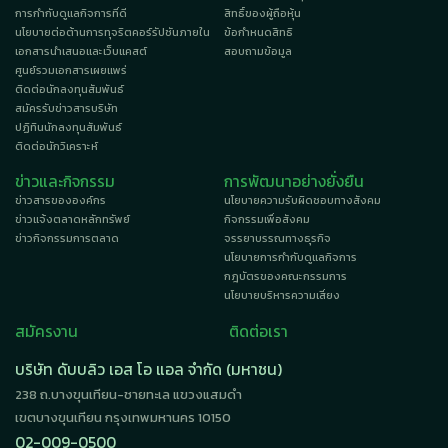
การกำกับดูแลกิจการที่ดี
สิทธิ์ของผู้ถือหุ้น
นโยบายต่อต้านการทุจริตคอร์รัปชันภายใน
ข้อกำหนดสิทธิ
เอกสารนำเสนอและเว็บแคสต์
สอบถามข้อมูล
ศูนย์รวมเอกสารเผยแพร่
ติดต่อนักลงทุนสัมพันธ์
สมัครรับข่าวสารบริษัท
ปฏิทินนักลงทุนสัมพันธ์
ติดต่อนักวิเคราะห์
ข่าวและกิจกรรม
การพัฒนาอย่างยั่งยืน
ข่าวสารขององค์กร
นโยบายความรับผิดชอบทางสังคม
ข่าวแจ้งตลาดหลักทรัพย์
กิจกรรมเพื่อสังคม
ข่าวกิจกรรมการตลาด
จรรยาบรรณทางธุรกิจ
นโยบายการกำกับดูแลกิจการ
กฎบัตรของคณะกรรมการ
นโยบายบริหารความเสี่ยง
สมัครงาน
ติดต่อเรา
บริษัท ดับบลิว เอส โอ แอล จำกัด (มหาชน)
238 ถ.บางขุนเทียน-ชายทะเล แขวงแสมดำ
เขตบางขุนเทียน กรุงเทพมหานคร 10150
02-009-0500