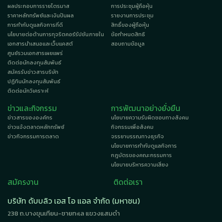
ผลประกอบการรายไตรมาส
การประชุมผู้ถือหุ้น
ราคาหลักทรัพย์และเงินปันผล
รายงานการประชุม
การกำกับดูแลกิจการที่ดี
สิทธิ์ของผู้ถือหุ้น
นโยบายต่อต้านการทุจริตคอร์รัปชันภายใน
ข้อกำหนดสิทธิ
เอกสารนำเสนอและเว็บแคสต์
สอบถามข้อมูล
ศูนย์รวมเอกสารเผยแพร่
ติดต่อนักลงทุนสัมพันธ์
สมัครรับข่าวสารบริษัท
ปฏิทินนักลงทุนสัมพันธ์
ติดต่อนักวิเคราะห์
ข่าวและกิจกรรม
การพัฒนาอย่างยั่งยืน
ข่าวสารขององค์กร
นโยบายความรับผิดชอบทางสังคม
ข่าวแจ้งตลาดหลักทรัพย์
กิจกรรมเพื่อสังคม
ข่าวกิจกรรมการตลาด
จรรยาบรรณทางธุรกิจ
นโยบายการกำกับดูแลกิจการ
กฎบัตรของคณะกรรมการ
นโยบายบริหารความเสี่ยง
สมัครงาน
ติดต่อเรา
บริษัท ดับบลิว เอส โอ แอล จำกัด (มหาชน)
238 ถ.บางขุนเทียน-ชายทะเล แขวงแสมดำ