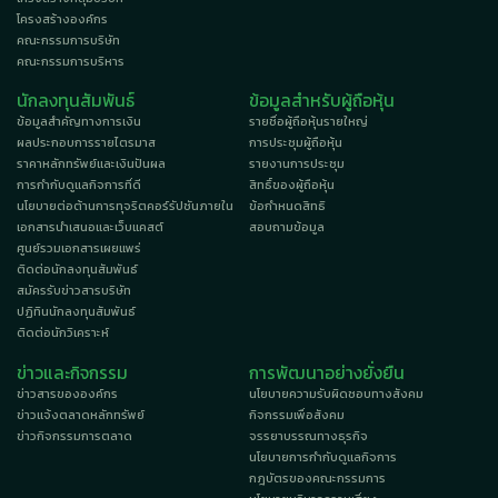
โครงสร้างองค์กร
คณะกรรมการบริษัท
คณะกรรมการบริหาร
นักลงทุนสัมพันธ์
ข้อมูลสำหรับผู้ถือหุ้น
ข้อมูลสำคัญทางการเงิน
รายชื่อผู้ถือหุ้นรายใหญ่
ผลประกอบการรายไตรมาส
การประชุมผู้ถือหุ้น
ราคาหลักทรัพย์และเงินปันผล
รายงานการประชุม
การกำกับดูแลกิจการที่ดี
สิทธิ์ของผู้ถือหุ้น
นโยบายต่อต้านการทุจริตคอร์รัปชันภายใน
ข้อกำหนดสิทธิ
เอกสารนำเสนอและเว็บแคสต์
สอบถามข้อมูล
ศูนย์รวมเอกสารเผยแพร่
ติดต่อนักลงทุนสัมพันธ์
สมัครรับข่าวสารบริษัท
ปฏิทินนักลงทุนสัมพันธ์
ติดต่อนักวิเคราะห์
ข่าวและกิจกรรม
การพัฒนาอย่างยั่งยืน
ข่าวสารขององค์กร
นโยบายความรับผิดชอบทางสังคม
ข่าวแจ้งตลาดหลักทรัพย์
กิจกรรมเพื่อสังคม
ข่าวกิจกรรมการตลาด
จรรยาบรรณทางธุรกิจ
นโยบายการกำกับดูแลกิจการ
กฎบัตรของคณะกรรมการ