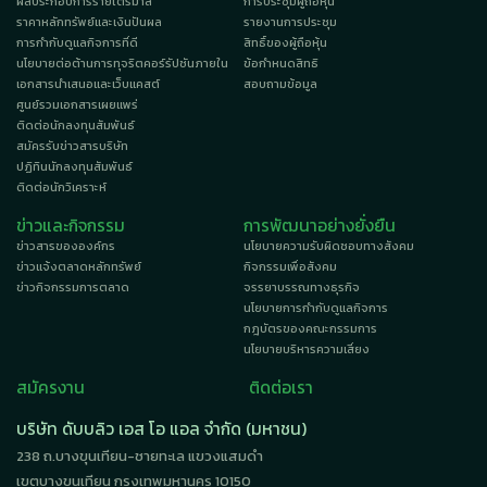
ผลประกอบการรายไตรมาส
การประชุมผู้ถือหุ้น
ราคาหลักทรัพย์และเงินปันผล
รายงานการประชุม
การกำกับดูแลกิจการที่ดี
สิทธิ์ของผู้ถือหุ้น
นโยบายต่อต้านการทุจริตคอร์รัปชันภายใน
ข้อกำหนดสิทธิ
เอกสารนำเสนอและเว็บแคสต์
สอบถามข้อมูล
ศูนย์รวมเอกสารเผยแพร่
ติดต่อนักลงทุนสัมพันธ์
สมัครรับข่าวสารบริษัท
ปฏิทินนักลงทุนสัมพันธ์
ติดต่อนักวิเคราะห์
ข่าวและกิจกรรม
การพัฒนาอย่างยั่งยืน
ข่าวสารขององค์กร
นโยบายความรับผิดชอบทางสังคม
ข่าวแจ้งตลาดหลักทรัพย์
กิจกรรมเพื่อสังคม
ข่าวกิจกรรมการตลาด
จรรยาบรรณทางธุรกิจ
นโยบายการกำกับดูแลกิจการ
กฎบัตรของคณะกรรมการ
นโยบายบริหารความเสี่ยง
สมัครงาน
ติดต่อเรา
บริษัท ดับบลิว เอส โอ แอล จำกัด (มหาชน)
238 ถ.บางขุนเทียน-ชายทะเล แขวงแสมดำ
เขตบางขุนเทียน กรุงเทพมหานคร 10150