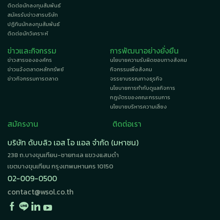
ติดต่อนักลงทุนสัมพันธ์
สมัครรับข่าวสารบริษัท
ปฏิทินนักลงทุนสัมพันธ์
ติดต่อนักวิเคราะห์
ข่าวและกิจกรรม
การพัฒนาอย่างยั่งยืน
ข่าวสารขององค์กร
นโยบายความรับผิดชอบทางสังคม
ข่าวแจ้งตลาดหลักทรัพย์
กิจกรรมเพื่อสังคม
ข่าวกิจกรรมการตลาด
จรรยาบรรณทางธุรกิจ
นโยบายการกำกับดูแลกิจการ
กฎบัตรของคณะกรรมการ
นโยบายบริหารความเสี่ยง
สมัครงาน
ติดต่อเรา
บริษัท ดับบลิว เอส โอ แอล จำกัด (มหาชน)
238 ถ.บางขุนเทียน-ชายทะเล แขวงแสมดำ
เขตบางขุนเทียน กรุงเทพมหานคร 10150
02-009-0500
contact@wsol.co.th